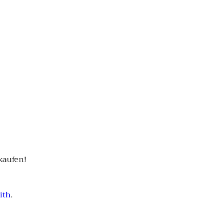
kaufen!
ith
.